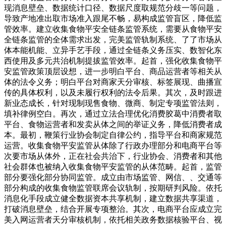
现消息壁垒、数据统计口径、数据尺度取规范分歧一等问题，
导致产地准出取市场准入跟尾不畅，易构成监管盲区，降低监
管效率。建立收集食物平安全链条监管系统，需要从食物平安
全链条监管的全体需求出发，完美监管轨制系统、了了市场从
体本能机能、立异手艺手段，通过全链条义务压实、数智化东
西使用及多元共治机制提拔监管效率。起首，强化收集食物平
安监管政策顶层设想，进一步明白平台、商品运营者等相关从
体的法令义务；明白平台对商家天分审核、标签展现、曲播宣
传的具体权利，以及未履行权利的法令后果。其次，及时跟进
新业态成长，针对现制现售食物、微商、制定专项监管法则，
填补律例空白。再次，通过立法合理优化消费胶葛中消费者取
平台、食物运营者和发卖从体之间的举证义务，降低消费者成
本。最初，鞭策行业协会制定自律公约，指导平台和商家规范
运营。收集食物平安监管从体除了行政办理部分和电商平台等
次要市场从体外，正在社会共治下，行业协会、消费者和其他
社会群体也被纳入收集食物平安监管的从体范畴。起首，监管
部分要强化部分协同监管。成立由市场监管、网信、、交通等
部分构成的收集食物监管联席会议轨制，按期研判风险。依托
消息化手段成立健全数据资本共享机制，建立数据共享渠道，
打破消息壁垒，结合开展专项整治。其次，电商平台应成立完
美入网运营者天分审核机制，依托相关政务数据核验平台、视