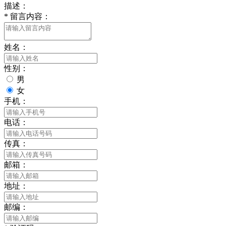
描述：
*
留言内容：
姓名：
性别：
男
女
手机：
电话：
传真：
邮箱：
地址：
邮编：