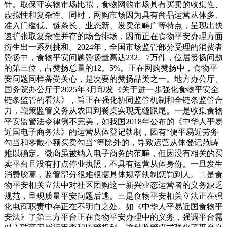
针。取保守实物市场比拟，食物网购市场具有买卖的收集性、
虚拟性和复杂性。同时，网购市场因为具有商品运营从体多、
准入门槛低、链条长、业态新、发卖范畴广等特点，呈现出快
速扩张取复杂性并存的场合排场，因而正在食物平安办理方面
衍生出一系列挑和。2024年，全国市场监管部分受理的消费者
赞扬中，食物平安问题赞扬量高达232。7万件，位居赞扬问题
的第三位，占赞扬总量的12。5%。‌正在网购赞扬中，食物平
安问题同样备受关心，是次要的赞扬品类之一。地方办公厅、
国务院办公厅于2025年3月印发《关于进一步强化食物平安全
链条监管的看法》，旨正在强化协同监管机制和全链条监管合
力，鞭策监管义务从农田到餐桌实现无缝跟尾‌。一是收集食物
平安监管法令律例不完美，如我国2018年公布的《中华人平易
近国电子商务法》的运营从体登记轨制，因有“便平易近劳务
勾当和零散小额买卖勾当”等除外的，导致运营从体登记范畴
难以确定。微商虽被纳入电子商务的范畴，但因没有相关的买
卖平台且没有打点停业执照，不具有运营从体身份。一旦发生
消费胶葛，监管部分很难根据具体规章轨制惩罚到人。二是食
物平安相关立法中对社区团购这一新兴业态运营者的义务缺乏
规范，呈现质量平安问题后逃。三是食物平安相关立法正在强
化电商职责中存正在不明白之处。如《中华人平易近国食物平
安法》了第三方平台正在食物平安办理中的义务，强调平台需