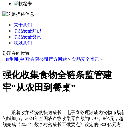
关于我们
食品安全知识
食品安全资讯
联系我们
您现在的位置：
888集团(中国)有限公司官方网站
>
食品安全资讯
>
强化收集食物全链条监管建
牢“从农田到餐桌”
跟着收集经济的快速成长，电子商务逐渐成为食物市场新
的增加点。2024年全国农产物收集零售额为6797。8亿元，超
额完成《2024年数字村落成长工做要点》设定的6300亿元方